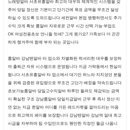
노래방알바 서초유흥알바 최고의 대우와 체계적인 시스템을 갖
추어 당일 정산은 기본이고 단기간에 목표 금액을 무조건 달성
하실 수 있도록 도와드립니다 세컨알바 본업 병행하면서도 추가
수익 크게 확보 룸알바 자유로운 근무 시간 선택 가능·부업도
OK 여성전용초보 언니들 텃세? 그게 뭔가요? 가족보다 더 끈끈
하게 챙겨주며 함께 부자 되는 곳입니다
룸알바 강남텐알바 타 업소와 차별화된 럭셔리한 대우를 보장하
며 출퇴근 자유 시스템으로 운영됩니다 지금 가락동에서 현실이
됩니다 서초유흥알바 타 업소에서 대기만 하느라 지치셨던 분들
을 위해 검증된 유입량으로 무조건 고단가 배정을 약속드립니다
초보가능룸알바 당일고수익알바 하루만 돌려도 체감되는 금액
이 확실한 구조 강남룸알바 당일지급알바 근무 후 즉시 정산·지
연 없는 지급 퀸알바 어디를 가든 레드카펫을 깔아드리는 마음
으로 최고액의 페이를 보장합니다 강남텐알바 강남역 일대 최고
시급을 자부하며 팁 수입만으로도 웬만한 직장인 월급 나옵니