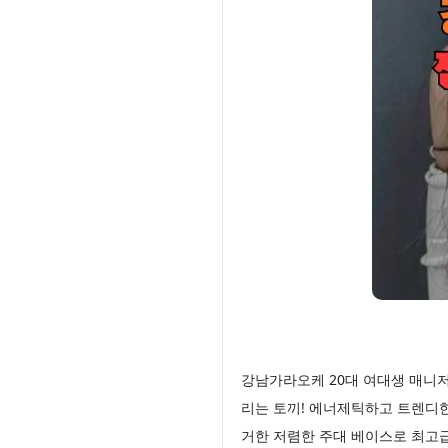
강남가라오케 20대 여대생 매니
리는 토끼! 에너제틱하고 트렌디
거한 저렴한 주대 베이스로 최고급