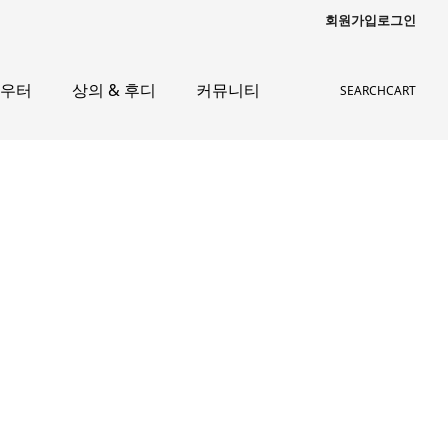
회원가입
로그인
아우터
상의 & 후디
커뮤니티
SEARCH
CART