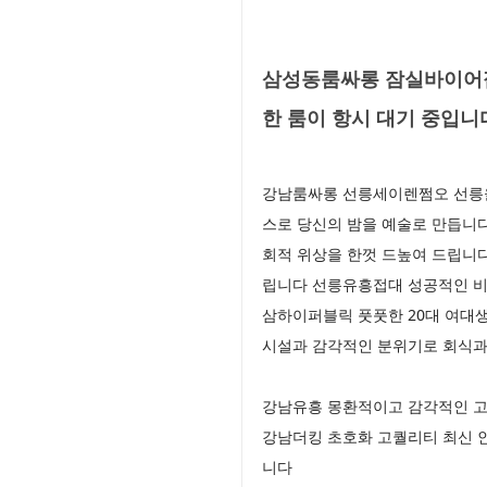
삼성동룸싸롱 잠실바이어접
한 룸이 항시 대기 중입니
강남룸싸롱 선릉세이렌쩜오 선릉을 
스로 당신의 밤을 예술로 만듭니
회적 위상을 한껏 드높여 드립니
립니다 선릉유흥접대 성공적인 비
삼하이퍼블릭 풋풋한 20대 여대
시설과 감각적인 분위기로 회식과
강남유흥 몽환적이고 감각적인 고
강남더킹 초호화 고퀄리티 최신 
니다