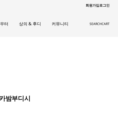
회원가입
로그인
아우터
상의 & 후디
커뮤니티
SEARCH
CART
오사카밤부디시