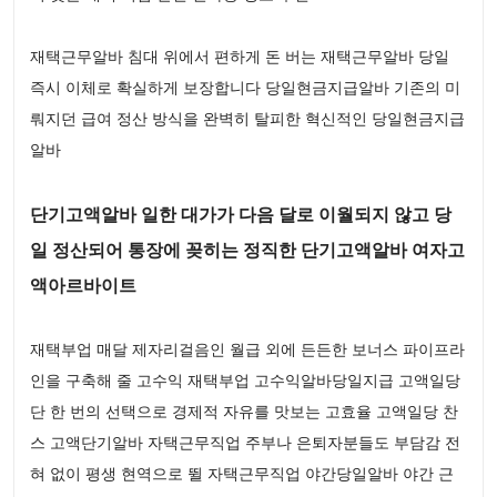
재택근무알바 침대 위에서 편하게 돈 버는 재택근무알바 당일
즉시 이체로 확실하게 보장합니다 당일현금지급알바 기존의 미
뤄지던 급여 정산 방식을 완벽히 탈피한 혁신적인 당일현금지급
알바
단기고액알바 일한 대가가 다음 달로 이월되지 않고 당
일 정산되어 통장에 꽂히는 정직한 단기고액알바 여자고
액아르바이트
재택부업 매달 제자리걸음인 월급 외에 든든한 보너스 파이프라
인을 구축해 줄 고수익 재택부업 고수익알바당일지급 고액일당
단 한 번의 선택으로 경제적 자유를 맛보는 고효율 고액일당 찬
스 고액단기알바 자택근무직업 주부나 은퇴자분들도 부담감 전
혀 없이 평생 현역으로 뛸 자택근무직업 야간당일알바 야간 근