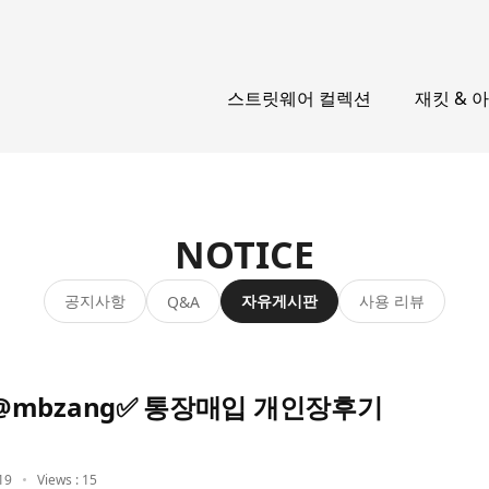
스트릿웨어 컬렉션
재킷 & 
NOTICE
공지사항
자유게시판
사용 리뷰
Q&A
mbzang✅ 통장매입 개인장후기
19
Views : 15