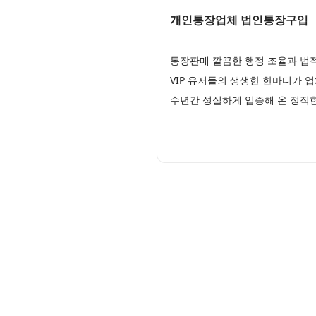
개인통장업체 법인통장구입
통장판매 깔끔한 행정 조율과 법
VIP 유저들의 생생한 한마디가 
수년간 성실하게 입증해 온 정직