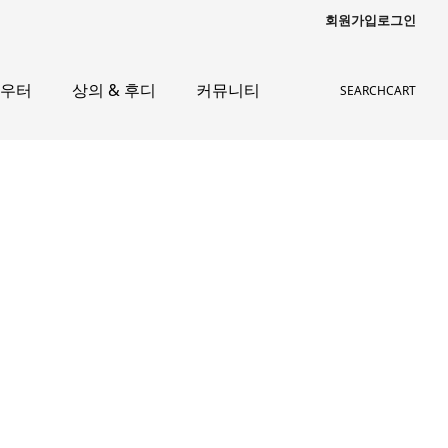
회원가입
로그인
아우터
상의 & 후디
커뮤니티
SEARCH
CART