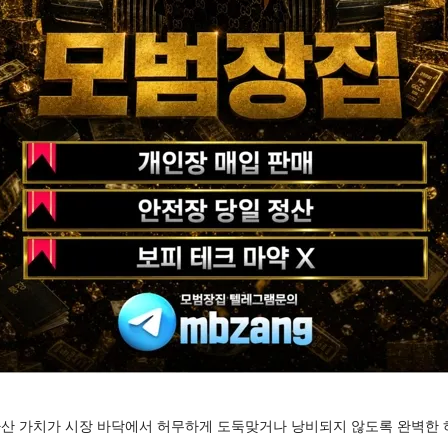
산 가치가 시장 바닥에서 허무하게 도둑맞거나 낭비되지 않도록 완벽한