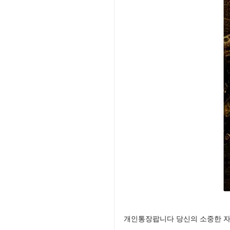
개인통장팝니다 당신의 소중한 자