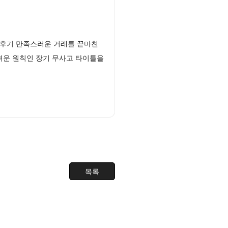
장후기 만족스러운 거래를 끝마친
려운 원칙인 장기 무사고 타이틀을
목록