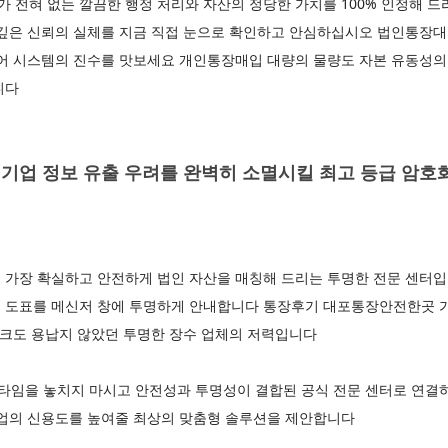
 전혀 없는 깔끔한 행정 처리와 자산의 정당한 가치를 100% 인정해 
 깊은 신뢰의 실체를 지금 직접 눈으로 확인하고 안심하십시오 법인통장대
어 시스템의 진수를 맛보세요 개인통장매입 대량의 물량도 자본 유동성의 
니다
기업 정보 유출 우려를 완벽히 소멸시킬 최고 등급 암호
 가장 확실하고 안전하게 법인 자산을 매칭해 드리는 투명한 전문 센터
 도표를 메신저 창에 투명하게 안내합니다 통장후기 대포통장안전한곳 
스크도 용납지 않았던 투명한 장수 업체의 저력입니다
임을 놓치지 마시고 안전성과 투명성이 결합된 공식 전문 센터로 연결
기업의 신용도를 높여줄 최상의 맞춤형 솔루션을 제안합니다