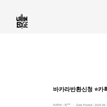
바카라반환신청 ⭐카톡
Author : 최**
Date Posted : 2026-06-