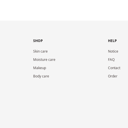
SHOP
HELP
Skin care
Notice
Moisture care
FAQ
Makeup
Contact
Body care
Order