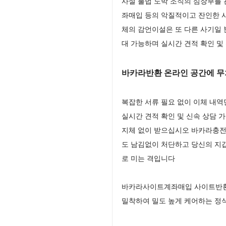
사설 불법 도박 조직의 심장부를
좌매입 등의 악질적이고 잔인한 
체의 감언이설은 또 다른 사기일 
대 가능하며 실시간 견적 확인 및
바카라반환 온라인 공간에 무
복잡한 서류 필요 없이 이체 내
실시간 견적 확인 및 신속 상담
지체 없이 받으십시오 바카라충전
도 남김없이 처단하고 당신의 지
로 미는 격입니다
바카라사이트계좌매입 사이트반환 
밀착하여 밀도 높게 케어하는 정