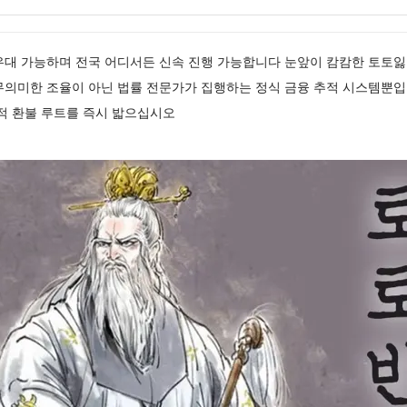
우대 가능하며 전국 어디서든 신속 진행 가능합니다 눈앞이 캄캄한 토토
무의미한 조율이 아닌 법률 전문가가 집행하는 정식 금융 추적 시스템뿐
적 환불 루트를 즉시 밟으십시오