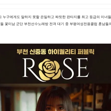
룸싸롱 그 누구에게도 말하지 못할 은밀하고 짜릿한 판타지를 최고 등급의 미
들 꽃미남 군단 부천선수노래방 전격 대기 중 부평여성전용클럽 훈남들