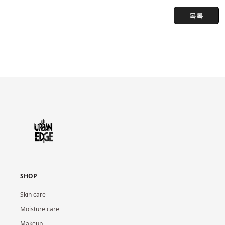
목록
SHOP
Skin care
Moisture care
Makeup