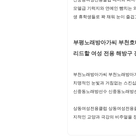
모델급 기럭지와 연예인 뺨치는 
생 휴학생들로 꽉 채워 눈이 즐
부평노래방아가씨 부천호빠
리드할 여성 전용 해방구 
부천노래방아가씨 부천노래방아가씨
치명적인 눈빛과 거침없는 스킨십
신중동노래방선수 신중동노래방선
상동여성전용클럽 상동여성전용클럽
지적인 교양과 극강의 비주얼을 