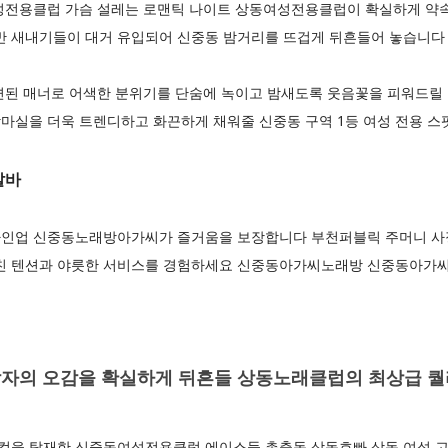
성전용클럽 가슴 설레는 로맨틱 나이트 상동여성전용클럽이 확실하게 약
초반 새내기들이 대거 유입되어 신중동 밤거리를 뜨겁게 뒤흔들어 놓습니다
련된 매너로 어색한 분위기를 단숨에 녹이고 밤새도록 웃음꽃을 피워드릴
마실을 더욱 트렌디하고 화끈하게 채워줄 신중동 구역 1등 여성 전용 스
알바
인업 신중동노래방아가씨가 즐거움을 보장합니다 부천퍼블릭 주머니 사정
미친 텐션과 야릇한 서비스를 경험하세요 신중동아가씨노래방 신중동아가
자의 오감을 확실하게 뒤흔들 상동노래클럽의 최상급 
을 탑재한 신중동여성전용클럽 에이스들 총출동 상동호빠 상동 여성 