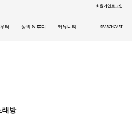
회원가입
로그인
아우터
상의 & 후디
커뮤니티
SEARCH
CART
씨노래방