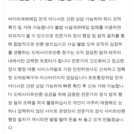
바카라계좌매입 전국 어디서든 간편 상담 가능하며 즉시 견적
확인 및 거래 가능합니다 불법 사설계좌매입 업체를 이용하면
피의자가 될 수 있으므로 전문가의 정식 행정 및 법적 절차를 통
해 합법적으로 반환 받으십시오 사설 불법 도박 조직의 심장부
를 관통하는 도박사이트반환 청구는 오직 정당한 법적 테두리
내에서만 강력한 유효타가 됩니다 전문가의 고도화되고 정교한
정식 행정 대행 서비스야말로 가장 안전하면서도 신속하고 정확
한 도박빚복구의 마스터키이자 정답입니다 토토통장작업 전국
어디서든 간편 상담 가능하며 빠른 확인 후 신속 거래 가능합니
다 도박사이트반환 성공을 위해 검증된 전문가의 정식 법적 행
정 절차 조력을 적극 활용하십시오 개인이 아무리 애원해도 눈
하나 깜짝하지 않던 사이트 운영진이 전문가의 정식 사이트반환
행정 절차가 개시되면 벌벌 떨며 돈을 싸 들고 오게 만들겠습니
다