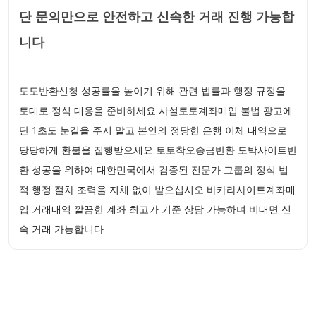
단 문의만으로 안전하고 신속한 거래 진행 가능합
니다
토토반환신청 성공률을 높이기 위해 관련 법률과 행정 규정을
토대로 정식 대응을 준비하세요 사설토토계좌매입 불법 광고에
단 1초도 눈길을 주지 말고 본인의 정당한 은행 이체 내역으로
당당하게 환불을 집행받으세요 토토착오송금반환 도박사이트반
환 성공을 위하여 대한민국에서 검증된 전문가 그룹의 정식 법
적 행정 절차 조력을 지체 없이 받으십시오 바카라사이트계좌매
입 거래내역 깔끔한 계좌 최고가 기준 상담 가능하며 비대면 신
속 거래 가능합니다