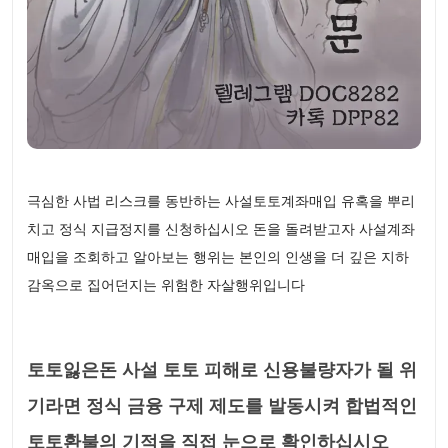
극심한 사법 리스크를 동반하는 사설토토계좌매입 유혹을 뿌리
치고 정식 지급정지를 신청하십시오 돈을 돌려받고자 사설계좌
매입을 조회하고 알아보는 행위는 본인의 인생을 더 깊은 지하
감옥으로 집어던지는 위험한 자살행위입니다
토토잃은돈 사설 토토 피해로 신용불량자가 될 위
기라면 정식 금융 구제 제도를 발동시켜 합법적인
토토환불의 기적을 직접 눈으로 확인하십시오