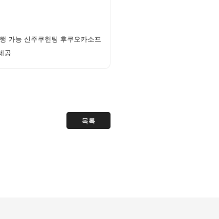
진행 가능 신주쿠헌팅 후쿠오카소프
 제공
목록