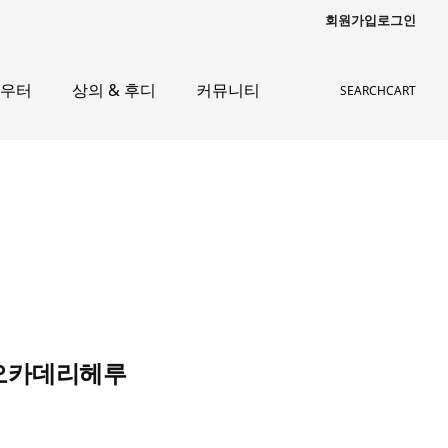
회원가입
로그인
아우터
상의 & 후디
커뮤니티
SEARCH
CART
쿠오카데리헤루