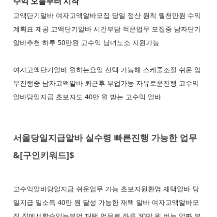
수익 오늘부터 시작
고액단기알바 여자고액알바모집 당일 정산 원칙 월천만원 수익
계획표 제공 고액단기알바 시간부담 적은업무 모집중 남자단기
알바추천 하루 50만원 고수익 남녀노소 지원가능
여자고액단기알바 원하는요일 선택 가능해 스케줄조절 쉬운 업
무진행중 남자고액알바 퇴근후 부업가능 자유로운진행 고수익
알바당일지급 초보자도 40만 원 받는 고수익 알바
서울당일지급알바 실수령 빠른진행 가능한 업무
&[구인키워드]$
고수익알바당일지급 쉬운업무 가능 초보지원환영 재택알바 당
일지급 일소득 40만 원 달성 가능한 재택 알바 여자고액알바모
집 집에서할수있는부업 재택 업무로 하루 30만 원 버는 알짜 부