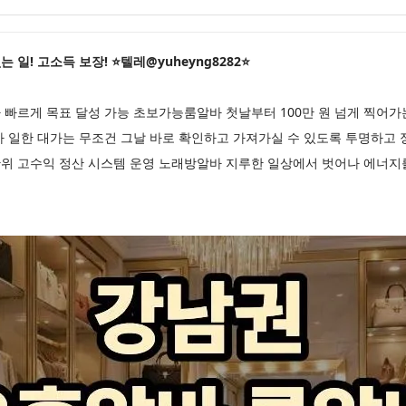
일! 고소득 보장! ⭐텔레@yuheyng8282⭐
빠르게 목표 달성 가능 초보가능룸알바 첫날부터 100만 원 넘게 찍어
바 일한 대가는 무조건 그날 바로 확인하고 가져가실 수 있도록 투명하고
위 고수익 정산 시스템 운영 노래방알바 지루한 일상에서 벗어나 에너지를