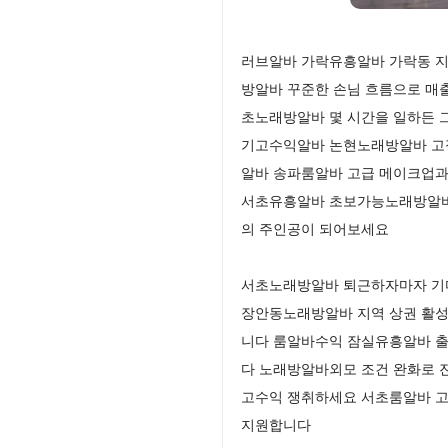
러브알바 가락유흥알바 가락동 지
방알바 꾸준한 손님 흐름으로 매
초노래방알바 몇 시간을 일하든 그
기고수익알바 논현노래방알바 고정
알바 송파룸알바 고급 메이크업과 
서초유흥알바 초보가능노래방알바 
의 주인공이 되어보세요
서초노래방알바 퇴근하자마자 기다
장안동노래방알바 지역 상권 활성
니다 룸알바수익 잠실유흥알바 출
다 노래방알바외모 조건 완화로 진
고수익 쟁취하세요 서초룸알바 고
지원합니다