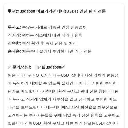
🛡️ ✅@usdtbs8 바로가기✅ 테더(USDT) 안전 판매 전문
무사고:
수많은 거래로 검증된 안심 인증업체
직거래:
원하는 장소에서 대면 직거래 원칙
신속함:
현장 확인 후 즉시 전송 및 처리
손대손:
처음부터 끝까지 투명한 대면 거래 전문
✅
문의/상담:
✅톌usdtbs8✅
해운대테더구매OTC거래 대구USDT삽니다 자산 가치의 변동성
에 유연하게 대처할 수 있도록 실시간 데이터에 기반한 투명한
단가로 매입합니다 사천테더환전 무사고 판매 전문 창원테더판
매 무사고 직거래 업체의 자부심을 걸고 정직하고 투명한 매도
과정을 보여드립니다 대구테더매입 자산 회전율을 최우선으로
고려하시는 투자자분들을 위해 당일 즉각 정산 원칙을 고수하고
있습니다 김해USDT환전 무사고 빠른 처리 남포동USDT삽니다