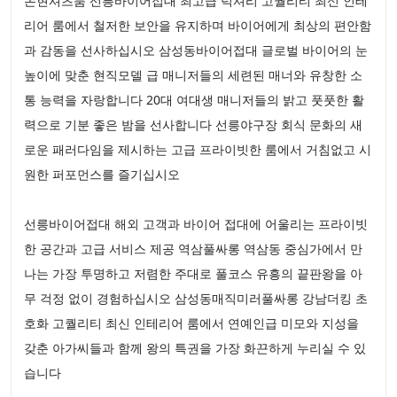
논현셔츠룸 선릉바이어접대 최고급 럭셔리 고퀄리티 최신 인테
리어 룸에서 철저한 보안을 유지하며 바이어에게 최상의 편안함
과 감동을 선사하십시오 삼성동바이어접대 글로벌 바이어의 눈
높이에 맞춘 현직모델 급 매니저들의 세련된 매너와 유창한 소
통 능력을 자랑합니다 20대 여대생 매니저들의 밝고 풋풋한 활
력으로 기분 좋은 밤을 선사합니다 선릉야구장 회식 문화의 새
로운 패러다임을 제시하는 고급 프라이빗한 룸에서 거침없고 시
원한 퍼포먼스를 즐기십시오
선릉바이어접대 해외 고객과 바이어 접대에 어울리는 프라이빗
한 공간과 고급 서비스 제공 역삼풀싸롱 역삼동 중심가에서 만
나는 가장 투명하고 저렴한 주대로 풀코스 유흥의 끝판왕을 아
무 걱정 없이 경험하십시오 삼성동매직미러풀싸롱 강남더킹 초
호화 고퀄리티 최신 인테리어 룸에서 연예인급 미모와 지성을
갖춘 아가씨들과 함께 왕의 특권을 가장 화끈하게 누리실 수 있
습니다