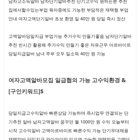
남자고소득알바 남자단기알바추천 단기고수익 원하는분 추천
집에서할수있는부업 육아중에도 가능한 부담적은 재택형 부업
안내 여자고액단기알바 초보 환영 일 40만 원 당일 즉시 정산
고액알바당일지급 부업가능 추가수익 만들기좋음 남자단기알바
추천 빈시간 활용해 추가수익 만들기 좋은 자유근무 아르바이트
당일지급알바 남녀 주부 모두 일소득 40만 원 가능
여자고액알바모집 일급협의 가능 고수익환경 &
[구인키워드]$
당일지급고수익알바 빠른상담 가능하며 즉시업무 연결되는 단
기추천 알바 남자고액알바 꿈꾸던 월 1000만 원 수익 오늘부터
시작 고수익알바 고액아르바이트 빠른수익 가능 단기우대채용
재택알바 당일지급 와이파이만 있으면 가능한 재택업무 고액단