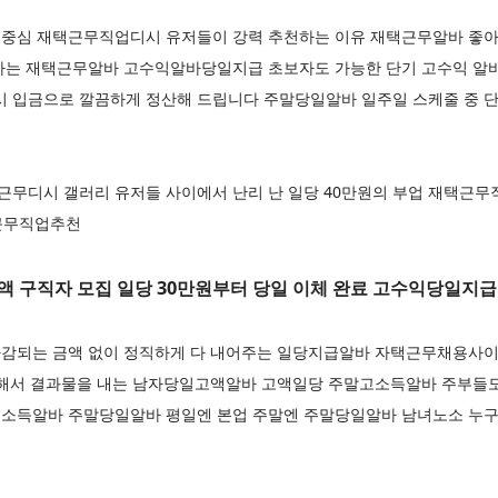
중심 재택근무직업디시 유저들이 강력 추천하는 이유 재택근무알바 좋아
하는 재택근무알바 고수익알바당일지급 초보자도 가능한 단기 고수익 알바
시 입금으로 깔끔하게 정산해 드립니다 주말당일알바 일주일 스케줄 중 단
무디시 갤러리 유저들 사이에서 난리 난 일당 40만원의 부업 재택근무직
택근무직업추천
액 구직자 모집 일당 30만원부터 당일 이체 완료 고수익당일지급
감되는 금액 없이 정직하게 다 내어주는 일당지급알바 자택근무채용사
중해서 결과물을 내는 남자당일고액알바 고액일당 주말고소득알바 주부들도
소득알바 주말당일알바 평일엔 본업 주말엔 주말당일알바 남녀노소 누구