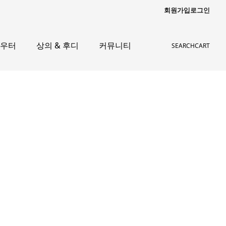
회원가입
로그인
아우터
상의 & 후디
커뮤니티
SEARCH
CART