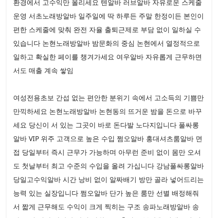
환경에서 고수익만 올리세요 텐알바 러브알바 자유로운 스케줄
운영 서초노래방알바 일주일에 딱 하루든 주말 한정이든 본인이
편한 스케줄에 맞춰 완전 자율 출퇴근제로 부담 없이 일하실 수
있습니다 논현노래방알바 밤문화의 중심 논현에서 열정적으로
일하고 확실한 페이를 챙겨가세요 여우알바 자유롭게 근무하면
서도 매출 계속 쌓임
여성전용초보 간섭 없는 편안한 분위기 속에서 고소득의 기쁨만
만끽하세요 논현노래방알바 논현동의 뜨거운 밤을 돈으로 바꾸
세요 당신이 서 있는 그곳이 바로 돈다발 노다지입니다 풀싸롱
알바 VIP 위주 고객으로 높은 수입 쩜오알바 홍대셔츠룸알바 면
접 당일부터 즉시 근무가 가능하며 아무런 준비 없이 몸만 오셔
도 첫날부터 최고 수준의 수입을 올려 가십니다 강남풀싸롱알바
당일고수익알바 시간 낭비 없이 알짜배기 방만 골라 넣어드리는
능력 있는 실장입니다 쩜오알바 단가 높은 룸만 선별 배정해줘
서 짧게 근무해도 수익이 크게 찍히는 구조 송파노래방알바 송