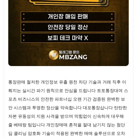
통장판매 철저한 개인정보 유출 원천 차단 기술과 거래 직후 이
뤄지는 실시간 파기 원칙으로 안심을 드립니다 토토통장대여 스
포츠 비즈니스의 안전한 파트너십 오랜 기간 검증된 완벽한 보
안 시스템과 투명한 정산을 약속합니다 대포통장삽니다 탄탄한
자본 유동성의 지원 사격을 받으며 막힘없이 신속하게 대우해
줄 베테랑 팀입니다 개인장매매 흔적을 절대 남기지 않는 첨단
딥 클리닝 암호화 기술이 적용된 완벽한 매매 솔루션으로 오차