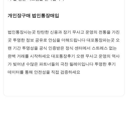
개인장구매 법인통장매입
법인통장사는곳 탄탄한 신용과 장기 무사고 운영의 전통을 가진
곳 투명한 정보 공유로 안심을 더해드립니다 대포통장파는곳 오
랜 기간 투명성을 공식 인증받은 정식 센터에서 스트레스 없는
완벽 거래를 시작하세요 대포통장후기 오랜 무사고 운영의 역사
가 빚어낸 수많은 파트너들의 극찬 릴레이입니다 투명한 후기
데이터를 통해 안전성을 직접 검증하세요