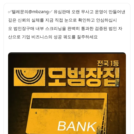
✅텔레문의@mbzang✅ 유심판매 오랜 무사고 운영이 만들어낸
깊은 신뢰의 실체를 지금 직접 눈으로 확인하고 안심하십시
오 법인장구매 내부 스크리닝을 완벽히 통과한 검증된 법인 자
산으로 기업 비즈니스의 성공 궤도를 질주하세요