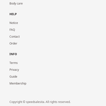
Body care
HELP
Notice
FAQ
Contact
Order
INFO
Terms
Privacy
Guide
Membership
Copyright © speedsalesita. All rights reserved.