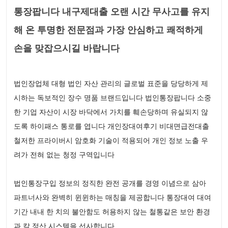
통장팝니다 내구제대출 오랜 시간 무사고를 유지
해 온 투명한 전문점과 가장 안심하고 쾌적하게
손을 맞잡으시길 바랍니다
법인장업체 대형 법인 자산 관리의 글로벌 표준을 당당하게 제
시하는 독보적인 장수 명품 브랜드입니다 법인통장팝니다 소중
한 기업 자산이 시장 바닥에서 가치를 훼손당하며 유실되지 않
도록 하이패스 통로를 엽니다 개인장대여후기 비대면급전대출
철저한 프라이버시 암호화 기술이 적용되어 개인 정보 노출 우
려가 전혀 없는 청정 구역입니다
법인통장구입 정보의 정직한 완전 공개를 경영 이념으로 삼아
파트너사와 완벽히 윈윈하는 매칭을 제공합니다 통장대여 대여
기간 내내 한 치의 불안함도 허용하지 않는 철통같은 보안 환경
과 칼 정산 시스템을 선사합니다