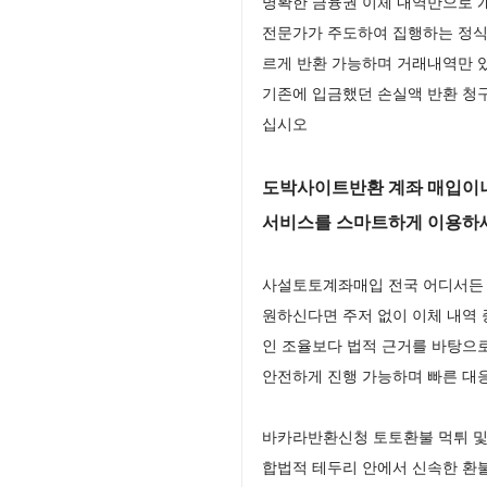
명확한 금융권 이체 내역만으로 
전문가가 주도하여 집행하는 정식
르게 반환 가능하며 거래내역만 
기존에 입금했던 손실액 반환 청
십시오
도박사이트반환 계좌 매입이나
서비스를 스마트하게 이용하
사설토토계좌매입 전국 어디서든 
원하신다면 주저 없이 이체 내역
인 조율보다 법적 근거를 바탕으
안전하게 진행 가능하며 빠른 대응
바카라반환신청 토토환불 먹튀 및
합법적 테두리 안에서 신속한 환