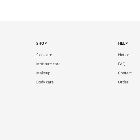
SHOP
HELP
Skin care
Notice
Moisture care
FAQ
Makeup
Contact
Body care
Order