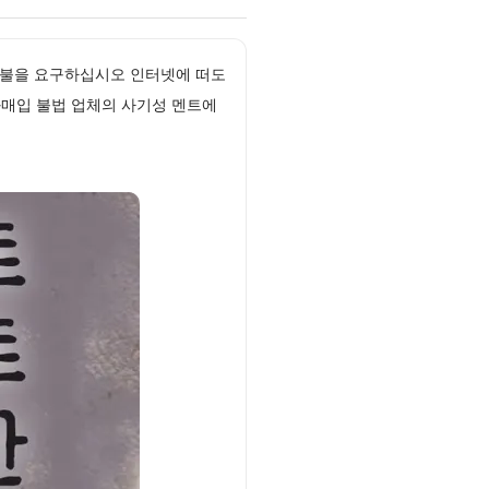
환불을 요구하십시오 인터넷에 떠도
매입 불법 업체의 사기성 멘트에