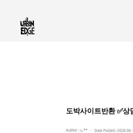
도박사이트반환 ✅상담
Author : 노**
Date Posted : 2026-06-