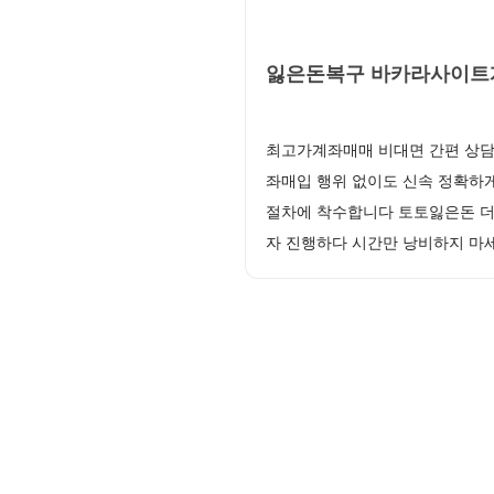
잃은돈복구 바카라사이트계
최고가계좌매매 비대면 간편 상담
좌매입 행위 없이도 신속 정확하
절차에 착수합니다 토토잃은돈 더
자 진행하다 시간만 낭비하지 마