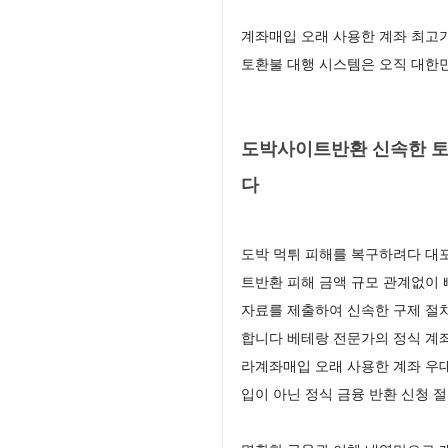
계좌매입 오래 사용한 계좌 최고
토환불 대행 시스템은 오직 대한
도박사이트반환 신속한 토
다
도박 먹튀 피해를 복구하려다 대
트반환 피해 금액 규모 관계없이
자료를 제출하여 신속한 구제 절
합니다 베테랑 전문가의 정식 계
라계좌매입 오래 사용한 계좌 우
입이 아닌 정식 금융 반환 신청 