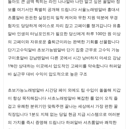
돌아도 큰 금액 찍히는 라인 나나알바 나만 알고 싶은 꿀알바 정
보를 여기서만 특별히 공개해 드립니다 서울노래방알바 홍대셔
츠룸알바 든든한 실장진의 밀착 케어와 무한 지원 덕분에 무경
험자도 당당하게 에이스로 자리 잡고 고페이를 챙겨갑니다 유흥
알바 인생의 터닝포인트가 필요한 당신에게 하루 100만 원 이상
의 고페이와 자유로운 출퇴근이라는 완벽한 기회를 선물합니다
단기고수익알바 초보가능밤알바 단기 집중 근무로 고수익 가능
구미호알바 강남텐알바 다른 곳에서 시간 낭비하지 마세요 강남
1%만 상대하는 이곳에서 압도적인 고페이를 약속합니다 하퍼알
바 실근무 대비 수익이 압도적으로 높은 구조
초보가능노래방알바 시간당 페이 외에도 팁 수입이 쏠쏠해 지갑
이 항상 묵직해집니다 서초노래방알바 복잡한 룰 없이 오직 즐
겁고 유쾌한 분위기만 맞춰주면 끝나는 세상에서 가장 편한 꿀
직장입니다 1분도 지체 없는 당일 현금 지급 시스템으로 여러분
의 가치를 즉시 증명해 드립니다 하퍼알바 셔츠룸알바 쾌적한