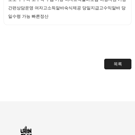
간편상담운영 여자고소득알바숙식제공 당일지급고수익알바 당
일수령 가능 빠른정산
목록